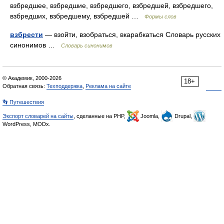
взбредшее, взбредшие, взбредшего, взбредшей, взбредшего,
взбредших, взбредшему, взбредшей …
Формы слов
взбрести
— взойти, взобраться, вкарабкаться Словарь русских
синонимов …
Словарь синонимов
© Академик, 2000-2026
18+
Обратная связь:
Техподдержка
,
Реклама на сайте
👣 Путешествия
Экспорт словарей на сайты
, сделанные на PHP,
Joomla,
Drupal,
WordPress, MODx.