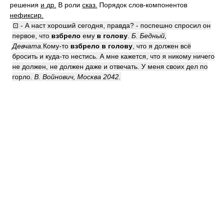
решения
и др.
В роли
сказ.
Порядок слов-компонентов
нефиксир.
⊡ - А наст хороший сегодня, правда? - поспешно спросил он
первое, что
взбрело
ему
в голову
.
Б. Бедный,
Девчата.
Кому-то
взбрело в голову
, что я должен всё
бросить и куда-то нестись. А мне кажется, что я никому ничего
не должен, не должен даже и отвечать. У меня своих дел по
горло.
В. Войнович, Москва 2042.