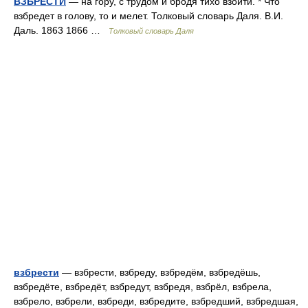
ВЗБРЕСТИ
— на гору, с трудом и бродя тихо взойти. * Что
взбредет в голову, то и мелет. Толковый словарь Даля. В.И.
Даль. 1863 1866 …
Толковый словарь Даля
взбрести
— взбрести, взбреду, взбредём, взбредёшь,
взбредёте, взбредёт, взбредут, взбредя, взбрёл, взбрела,
взбрело, взбрели, взбреди, взбредите, взбредший, взбредшая,