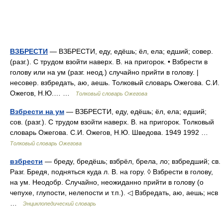
ВЗБРЕСТИ
— ВЗБРЕСТИ, еду, едёшь; ёл, ела; едший; совер.
(разг.). С трудом взойти наверх. В. на пригорок. • Взбрести в
голову или на ум (разг. неод.) случайно прийти в голову. |
несовер. взбредать, аю, аешь. Толковый словарь Ожегова. С.И.
Ожегов, Н.Ю.… …
Толковый словарь Ожегова
Взбрести на ум
— ВЗБРЕСТИ, еду, едёшь; ёл, ела; едший;
сов. (разг.). С трудом взойти наверх. В. на пригорок. Толковый
словарь Ожегова. С.И. Ожегов, Н.Ю. Шведова. 1949 1992 …
Толковый словарь Ожегова
взбрести
— бреду, бредёшь; взбрёл, брела, ло; взбредший; св.
Разг. Бредя, подняться куда л. В. на гору. ◊ Взбрести в голову,
на ум. Неодобр. Случайно, неожиданно прийти в голову (о
чепухе, глупости, нелепости и т.п.). ◁ Взбредать, аю, аешь; нсв
…
Энциклопедический словарь