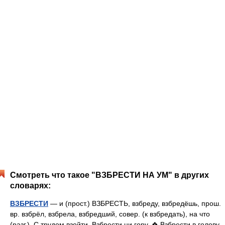
Смотреть что такое "ВЗБРЕСТИ НА УМ" в других
словарях:
ВЗБРЕСТИ
— и (прост.) ВЗБРЕСТЬ, взбреду, взбредёшь, прош.
вр. взбрёл, взбрела, взбредший, совер. (к взбредать), на что
(разг.). С трудом взойти. Взбрести ни гору. ❖ Взбрести в голову