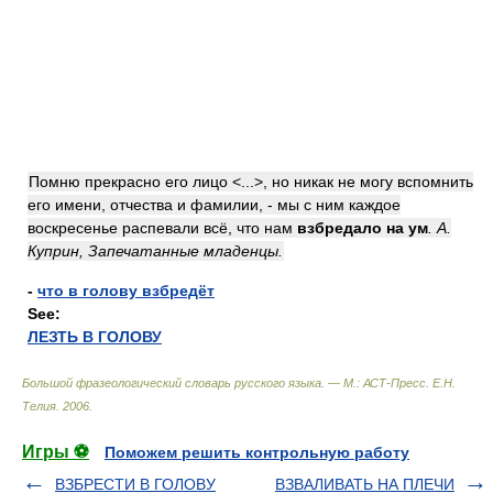
Помню прекрасно его лицо <...>, но никак не могу вспомнить
его имени, отчества и фамилии, - мы с ним каждое
воскресенье распевали всё, что нам
взбредало на ум
. А.
Куприн, Запечатанные младенцы.
-
что в голову взбредёт
See:
ЛЕЗТЬ В ГОЛОВУ
Большой фразеологический словарь русского языка. — М.: АСТ-Пресс
.
Е.Н.
Телия
.
2006
.
Игры ⚽
Поможем решить контрольную работу
ВЗБРЕСТИ В ГОЛОВУ
ВЗВАЛИВАТЬ НА ПЛЕЧИ