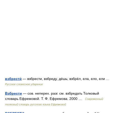
взбрести́
— взбрести, взбреду, дёшь; взбрёл, ела, ело, ели …
Русское словесное ударение
Взбрести
— сов. неперех. разг. см. взбредать Толковый
словарь Ефремовой. Т. Ф. Ефремова. 2000 …
Современный
толковый словарь русского языка Ефремовой