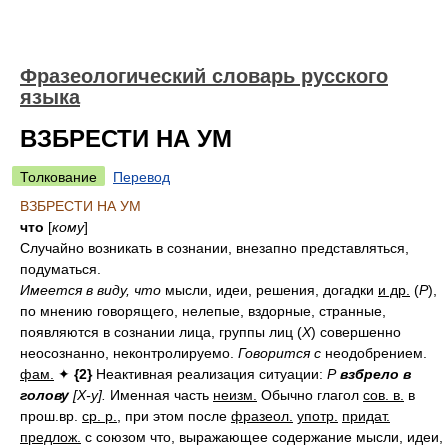
Фразеологический словарь русского
языка
ВЗБРЕСТИ НА УМ
Толкование
Перевод
ВЗБРЕСТИ НА УМ
что
[
кому
]
Случайно возникать в сознании, внезапно представляться,
подуматься.
Имеется в виду, что
мысли, идеи, решения, догадки
и др.
(
Р
),
по мнению говорящего, нелепые, вздорные, странные,
появляются в сознании лица, группы лиц (
Х
) совершенно
неосознанно, неконтролируемо.
Говорится с
неодобрением.
фам.
✦
{2}
Неактивная реализация ситуации:
Р
взбрело в
голову
[Х-у].
Именная часть
неизм.
Обычно глагол
сов. в.
в
прош.вр.
ср. р.
, при этом после
фразеол.
употр.
придат.
предлож.
с союзом что, выражающее содержание мысли, идеи,