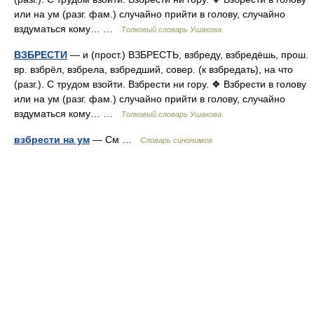
или на ум (разг. фам.) случайно прийти в голову, случайно
вздуматься кому… …
Толковый словарь Ушакова
ВЗБРЕСТИ
— и (прост.) ВЗБРЕСТЬ, взбреду, взбредёшь, прош.
вр. взбрёл, взбрела, взбредший, совер. (к взбредать), на что
(разг.). С трудом взойти. Взбрести ни гору. ❖ Взбрести в голову
или на ум (разг. фам.) случайно прийти в голову, случайно
вздуматься кому… …
Толковый словарь Ушакова
взбрести на ум
— См …
Словарь синонимов